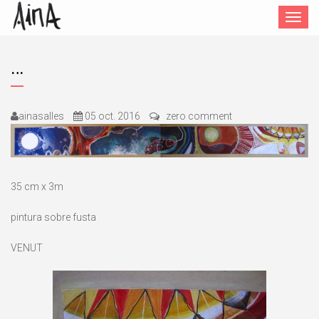
Toggle
navigat
…
ainasalles
05 oct. 2016
zero comment
35 cm x 3m
pintura sobre fusta
VENUT