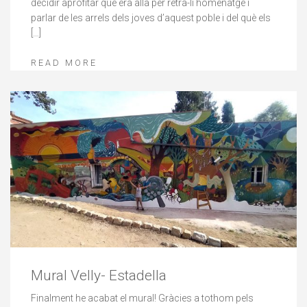
decidir aprofitar que era allà per retra-li homenatge i
parlar de les arrels dels joves d’aquest poble i del què els
[…]
READ MORE
Mural Velly- Estadella
Finalment he acabat el mural! Gràcies a tothom pels