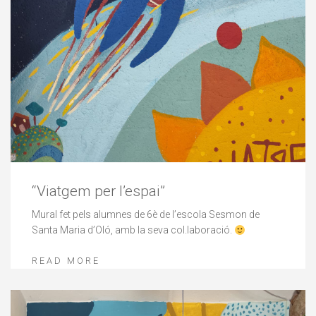
“Viatgem per l’espai”
Mural fet pels alumnes de 6è de l’escola Sesmon de
Santa Maria d’Oló, amb la seva col.laboració.
READ MORE