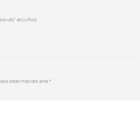
eus ulls” de Lu Rois.
saris estan marcats amb
*