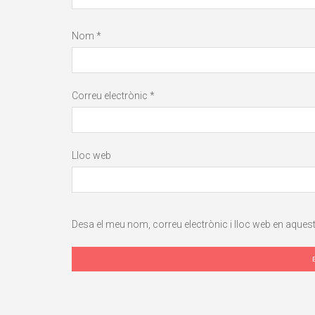
Nom
*
Correu electrònic
*
Lloc web
Desa el meu nom, correu electrònic i lloc web en aque