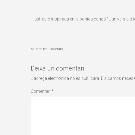
Il.lustració inspirada en la bonica cançó “L’univers als t
Aquarel·les
Novetats
Deixa un comentari
L'adreça electrònica no es publicarà.
Els camps neces
Comentari
*