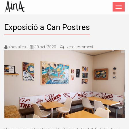
Toggle
navigat
Exposició a Can Postres
ainasalles
30 set. 2020
zero comment