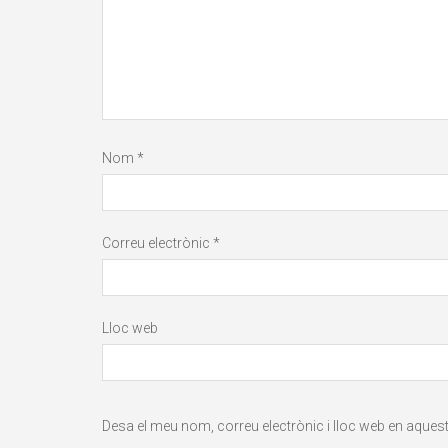
Nom
*
Correu electrònic
*
Lloc web
Desa el meu nom, correu electrònic i lloc web en aque