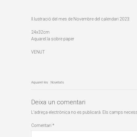
Il.lustració del mes de Novembre del calendari 2023.
24x32cm
Aquarel.la sobre paper
VENUT
Aquarel·les
Novetats
Deixa un comentari
L'adreça electrònica no es publicarà.
Els camps neces
Comentari
*