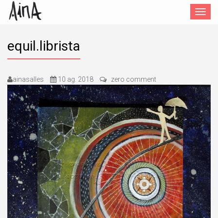
Toggle
navigat
equil.librista
ainasalles
10 ag. 2018
zero comment