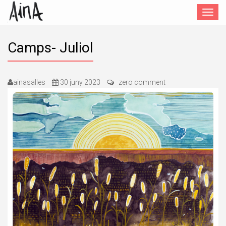
Toggle
navigat
Camps- Juliol
ainasalles
30 juny 2023
zero comment