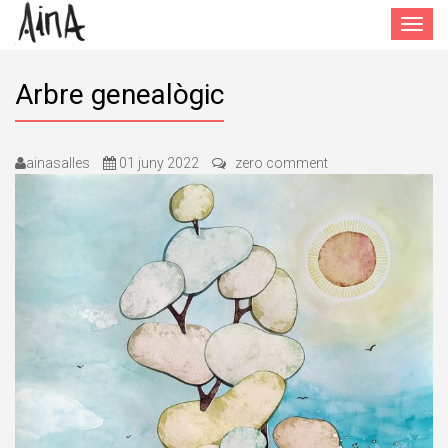
Toggle
navigat
Arbre genealògic
ainasalles
01 juny 2022
zero comment