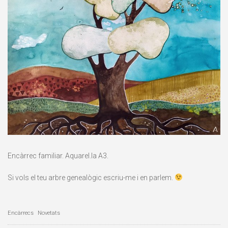
Encàrrec familiar. Aquarel.la A3.
Si vols el teu arbre genealògic escriu-me i en parlem.
Encàrrecs
Novetats