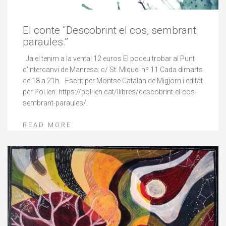
El conte “Descobrint el cos, sembrant
paraules.”
Ja el tenim a la venta! 12 euros El podeu trobar al Punt
d’Intercanvi de Manresa: c/ St. Miquel nº 11 Cada dimarts
de 18 a 21h. Escrit per Montse Catalàn de Migjorn i editat
per Pol.len. https://pol-len.cat/llibres/descobrint-el-cos-
sembrant-paraules/.
READ MORE